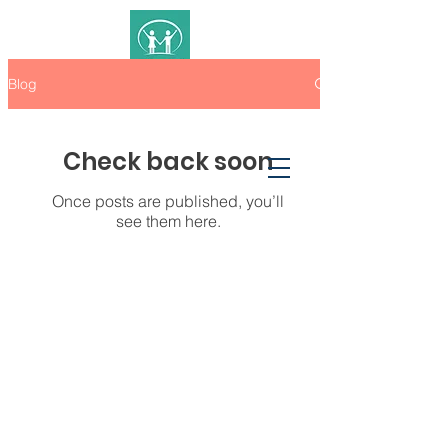
Blog
Excelenta in dezvoltarea abilitatilor
esentiale de viata!
Check back soon
Once posts are published, you’ll
see them here.
COPII CU-MINTI DESCHISE