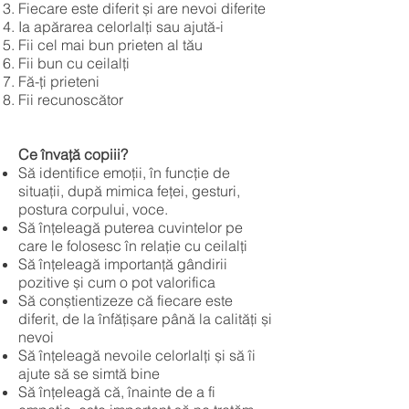
Fiecare este diferit și are nevoi diferite
Ia apărarea celorlalți sau ajută-i
Fii cel mai bun prieten al tău
Fii bun cu ceilalți
Fă-ți prieteni
Fii recunoscător
Ce învață copiii?
Să identifice emoții, în funcție de
situații, după mimica feței, gesturi,
postura corpului, voce.
Să înțeleagă puterea cuvintelor pe
care le folosesc în relație cu ceilalți
Să înțeleagă importanță gândirii
pozitive și cum o pot valorifica
Să conștientizeze că fiecare este
diferit, de la înfățișare până la calități și
nevoi
Să înțeleagă nevoile celorlalți și să îi
ajute să se simtă bine
Să înțeleagă că, înainte de a fi