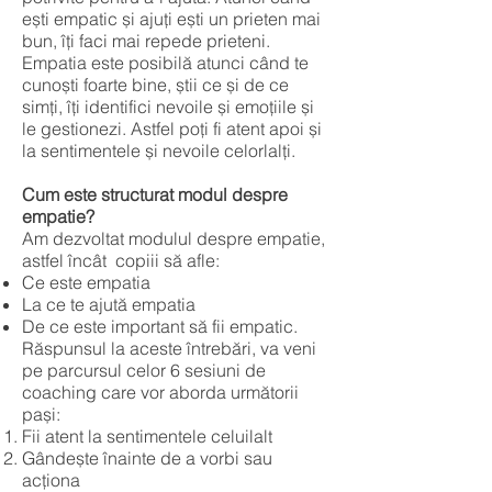
ești empatic și ajuți ești un prieten mai
bun, îți faci mai repede prieteni.
Empatia este posibilă atunci când te
cunoști foarte bine, știi ce și de ce
simți, îți identifici nevoile și emoțiile și
le gestionezi. Astfel poți fi atent apoi și
la sentimentele și nevoile celorlalți.
Cum este structurat modul despre
empatie?
Am dezvoltat modulul despre empatie,
astfel încât copiii să afle:
Ce este empatia
La ce te ajută empatia
De ce este important să fii empatic.
Răspunsul la aceste întrebări, va veni
pe parcursul celor 6 sesiuni de
coaching care vor aborda următorii
pași:
Fii atent la sentimentele celuilalt
Gândește înainte de a vorbi sau
acționa