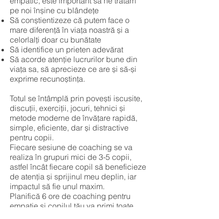
empatic, este important să ne tratăm
pe noi înșine cu blândețe
Să conștientizeze că putem face o
mare diferență în viața noastră și a
celorlalți doar cu bunătate
Să identifice un prieten adevărat
Să acorde atenție lucrurilor bune din
viața sa, să aprecieze ce are și să-și
exprime recunoștința.
Totul se întâmplă prin povești iscusite,
discuții, exerciții, jocuri, tehnici și
metode moderne de învățare rapidă,
simple, eficiente, dar și distractive
pentru copii.
Fiecare sesiune de coaching se va
realiza în grupuri mici de 3-5 copii,
astfel încât fiecare copil să beneficieze
de atenția și sprijinul meu deplin, iar
impactul să fie unul maxim.
Planifică 6 ore de coaching pentru
empatie și copilul tău va primi toate
instrumentele necesare pentru a-și