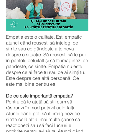
Empatia este o calitate. Ești empatic
atunci când reușești să înțelegi ce
simte sau ce gândește altcineva
despre o situație. Să reușești să te pui
în pantofii celuilalt și să îți imaginezi ce
gândește, ce simte. Empatia nu este
despre ce ai face tu sau ce ai simți tu.
Este despre cealaltă persoană. Ce
este mai bine pentru ea.
De ce este importantă empatia?
Pentru că te ajută să știi cum să
răspunzi în mod potrivit celorlalți.
Atunci când poți să îți imaginezi ce
simte celălalt ai mai multe șanse să
reacționezi sau să faci lucrurile
potrivite pentru a-l ajuta. Atunci când