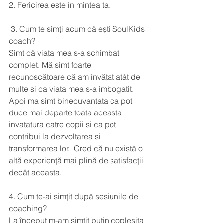
2. Fericirea este în mintea ta.
 3. Cum te simți acum că ești SoulKids 
coach?
Simt că viața mea s-a schimbat 
complet. Mă simt foarte 
recunoscătoare că am învățat atât de 
multe si ca viata mea s-a imbogatit. 
Apoi ma simt binecuvantata ca pot 
duce mai departe toata aceasta 
invatatura catre copii si ca pot 
contribui la dezvoltarea si 
transformarea lor.  Cred că nu există o 
altă experiență mai plină de satisfacții 
decât aceasta.
4. Cum te-ai simțit după sesiunile de 
coaching?
La început m-am simțit putin copleșita 