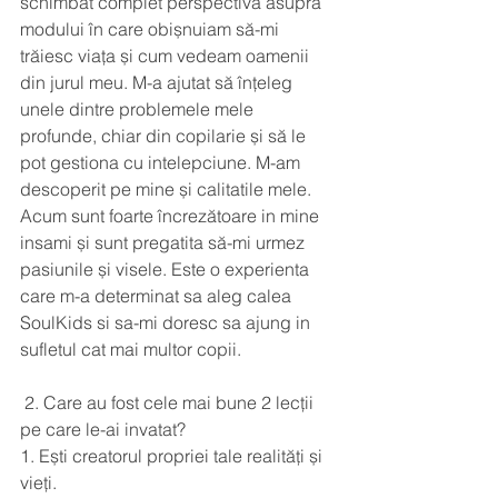
schimbat complet perspectiva asupra 
modului în care obișnuiam să-mi 
trăiesc viața și cum vedeam oamenii 
din jurul meu. M-a ajutat să înțeleg 
unele dintre problemele mele 
profunde, chiar din copilarie și să le 
pot gestiona cu intelepciune. M-am 
descoperit pe mine și calitatile mele. 
Acum sunt foarte încrezătoare in mine 
insami și sunt pregatita să-mi urmez 
pasiunile și visele. Este o experienta 
care m-a determinat sa aleg calea 
SoulKids si sa-mi doresc sa ajung in 
sufletul cat mai multor copii. 
 2. Care au fost cele mai bune 2 lecții 
pe care le-ai invatat?
1. Ești creatorul propriei tale realități și 
vieți.