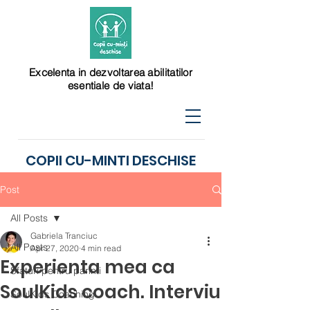
Excelenta in dezvoltarea abilitatilor
esentiale de viata!
COPII CU-MINTI DESCHISE
Post
All Posts
Gabriela Tranciuc
All Posts
Apr 27, 2020
4 min read
Experienta mea ca
Sfaturi pentru parinti
SoulKids coach. Interviu
SoulKids Coaching