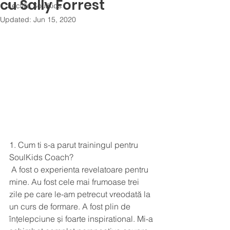
cu Sally Forrest
Lectiile SoulKids
Updated:
Jun 15, 2020
1. Cum ti s-a parut trainingul pentru 
SoulKids Coach?
 A fost o experienta revelatoare pentru 
mine. Au fost cele mai frumoase trei 
zile pe care le-am petrecut vreodată la 
un curs de formare. A fost plin de 
înțelepciune și foarte inspirational. Mi-a 