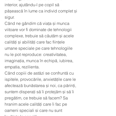
interior, ajutându-l pe copil să 
pășească în lume ca individ complet și 
sigur.
Când ne gândim că viața și munca 
viitoare vor fi dominate de tehnologii 
complexe, trebuie să căutăm și acele 
calități și abilități care fac ființele 
umane speciale pe care tehnologiile 
nu le pot reproduce: creativitatea, 
imaginația, munca în echipă, iubirea, 
empatia, rezilienta.
Când copiii de astăzi se confruntă cu 
ispitele, provocările, anxietățile care le 
afectează bunăstarea și noi, ca părinți, 
suntem disperați să îi protejăm și să îi 
pregătim, ce trebuie să facem? Sa 
hranim acele calități care îi fac pe 
oameni speciali si care nu sunt 