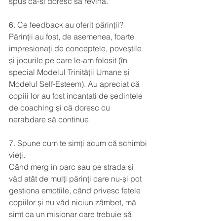
spus că-si doresc sa revina.
6. Ce feedback au oferit părinții?
Părinții au fost, de asemenea, foarte 
impresionați de conceptele, poveștile 
și jocurile pe care le-am folosit (în 
special Modelul Trinității Umane și 
Modelul Self-Esteem). Au apreciat că 
copiii lor au fost incantati de ședințele 
de coaching și că doresc cu 
nerabdare să continue.
7. Spune cum te simți acum că schimbi 
vieți.
Când merg în parc sau pe strada și 
văd atât de mulți părinți care nu-și pot 
gestiona emoțiile, când privesc fețele 
copiilor și nu văd niciun zâmbet, mă 
simt ca un misionar care trebuie să 