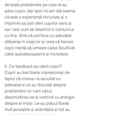
de toate problemele pe care le-au 
adus copiii, dar apoi mi-am dat seama 
că este o experiență minunata și o 
împlinire sa poti oferi copiilor sens și 
sa-i vezi cum se deschid si comunica 
cu tine. Simt că pot face cu adevărat 
diferența în viața lor și cred că fiecare 
copil merită să urmeze calea SoulKids 
către autodescoperire și încredere.
5. Ce feedback au oferit copiii?
Copiii au fost foarte impresionați de 
faptul că cineva i-a ascultat cu 
adevarat si ca au discutat despre 
problemele lor. I-am văzut 
deschizându-se și vorbind cu energie 
despre ei înșiși. Le-au plăcut foarte 
mult poveștile și activitățile și toți au 