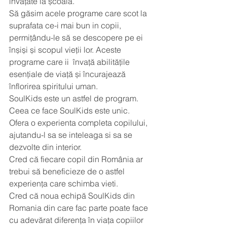
învățate la școală.
Să găsim acele programe care scot la 
suprafata ce-i mai bun in copii, 
permițându-le să se descopere pe ei 
înșiși și scopul vieții lor. Aceste 
programe care ii  învață abilitățile 
esențiale de viață și încurajează 
înflorirea spiritului uman.
SoulKids este un astfel de program. 
Ceea ce face SoulKids este unic. 
Ofera o experienta completa copilului, 
ajutandu-l sa se inteleaga si sa se 
dezvolte din interior. 
Cred că fiecare copil din România ar 
trebui să beneficieze de o astfel 
experiența care schimba vieti.
Cred că noua echipă SoulKids din 
Romania din care fac parte poate face 
cu adevărat diferența în viața copiilor 